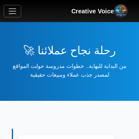
Creative Voice
🌙
رحلة نجاح عملائنا 🚀
من البداية للنهاية.. خطوات مدروسة حولت المواقع
لمصدر جذب عملاء ومبيعات حقيقية